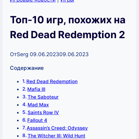
Топ-10 игр, похожих на
Red Dead Redemption 2
От
Serg
09.06.2023
09.06.2023
Содержание
Red Dead Redemption
Mafia III
The Saboteur
Mad Max
Saints Row IV
Fallout 4
Assassin’s Creed: Odyssey
The Witcher III: Wild Hunt